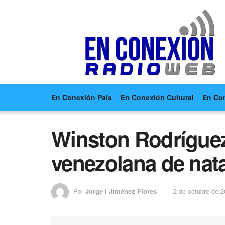
En Conexión País
En Conexión Cultural
En Co
Winston Rodríguez:
venezolana de nat
Por
Jorge I Jiménez Flores
2 de octubre de 