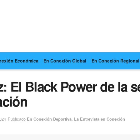
nexión Económica
En Conexión Global
En Conexión Regional
 El Black Power de la s
ación
2024
Publicado
En Conexión Deportiva
,
La Entrevista en Conexión