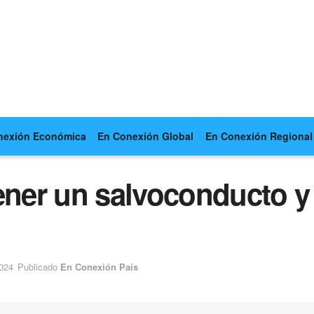
nexión Económica
En Conexión Global
En Conexión Regional
er un salvoconducto y 
2024
Publicado
En Conexión País