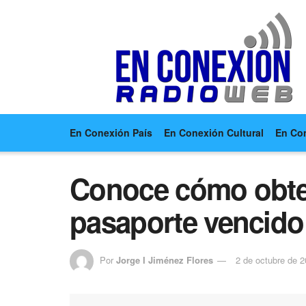
En Conexión País
En Conexión Cultural
En Co
Conoce cómo obten
pasaporte vencido
Por
Jorge I Jiménez Flores
2 de octubre de 