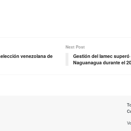
Next Post
selección venezolana de
Gestión del Iamec superó 
Naguanagua durante el 2
T
C
Ve