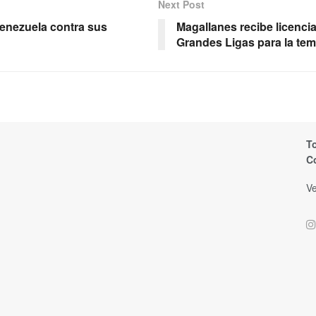
Next Post
enezuela contra sus
Magallanes recibe licenci
Grandes Ligas para la te
T
C
Ve