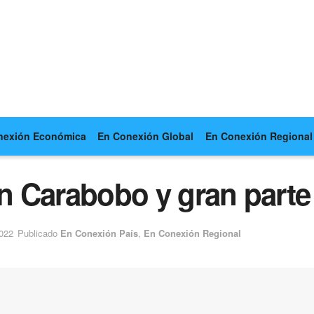
nexión Económica
En Conexión Global
En Conexión Regional
en Carabobo y gran parte
2022
Publicado
En Conexión País
,
En Conexión Regional