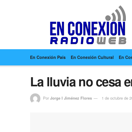
En Conexión País
En Conexión Cultural
En Co
La lluvia no cesa 
Por
Jorge I Jiménez Flores
1 de octubre de 