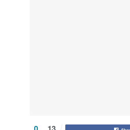
0
13
Shar