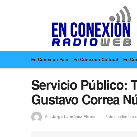
En Conexión País
En Conexión Cultural
En Co
Servicio Público: 
Gustavo Correa N
Por
Jorge I Jiménez Flores
3 de septiembre 