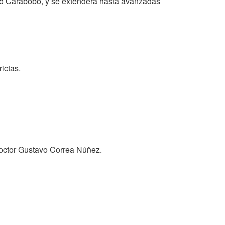
do Carabobo, y se extenderá hasta avanzadas
ictas.
 doctor Gustavo Correa Núñez.