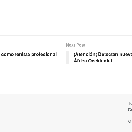
Next Post
 como tenista profesional
¡Atención¡ Detectan nueva
África Occidental
T
C
Ve