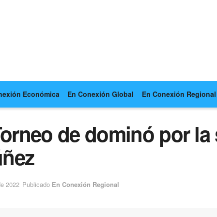
nexión Económica
En Conexión Global
En Conexión Regional
Torneo de dominó por la
úñez
de 2022
Publicado
En Conexión Regional