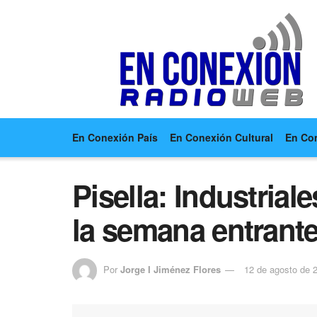
En Conexión País
En Conexión Cultural
En Co
Pisella: Industria
la semana entrant
Por
Jorge I Jiménez Flores
12 de agosto de 