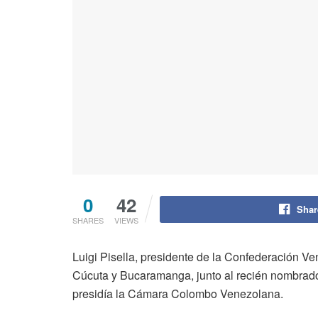
0
42
Shar
SHARES
VIEWS
Luigi Pisella, presidente de la Confederación V
Cúcuta y Bucaramanga, junto al recién nombrado
presidía la Cámara Colombo Venezolana.