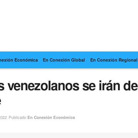
nexión Económica
En Conexión Global
En Conexión Regional
les venezolanos se irán d
e
2022
Publicado
En Conexión Económica