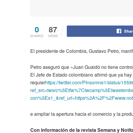
0
87
Shar
SHARES
VIEWS
El presidente de Colombia, Gustavo Petro, manif
Petro aseguró que «Juan Guaidó no tiene contro
El Jefe de Estado colombiano afirmó que ya hay u
requier
https://twitter.com/PInsomne1/status/1
ref_src=twsrc%5Etfw%7Ctwcamp%5Etweetem
con%5Es1_&ref_url=https%3A%2F%2Fwww.notita
e ampliar la apertura hacia el comercio y la pro
Con información de la revista Semana y Notit