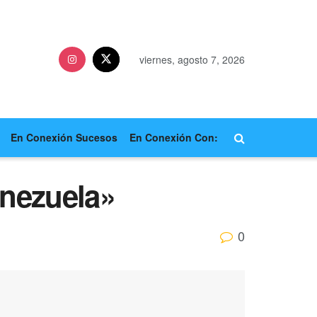
viernes, agosto 7, 2026
En Conexión Sucesos
En Conexión Con:
enezuela»
0