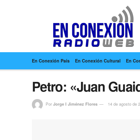
En Conexión País
En Conexión Cultural
En Co
Petro: «Juan Guaid
Por
Jorge I Jiménez Flores
14 de agosto de 