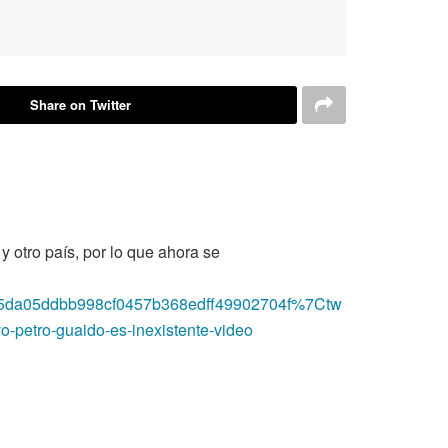
Share on Twitter
 otro país, por lo que ahora se
da05ddbb998cf0457b368edff49902704f%7Ctw
etro-guaido-es-inexistente-video