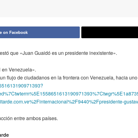
e on Facebook
estó que «Juan Guaidó es un presidente inexistente».
l en Venezuela».
n flujo de ciudadanos en la frontera con Venezuela, hacia uno y
558651613190971393?
bed%7Ctwterm%5E1558651613190971393%7Ctwgr%5E1a8735
rde.com.ve%2Finternacional%2F9440%2Fpresidente-gustavo-p
ducción entre ambos países.
arde