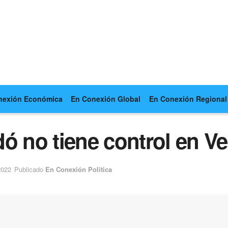
nexión Económica
En Conexión Global
En Conexión Regional
ó no tiene control en V
2022
Publicado
En Conexión Política