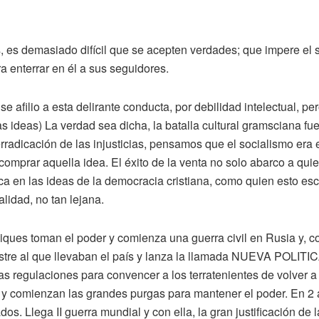
es demasiado difícil que se acepten verdades; que impere el se
a enterrar en él a sus seguidores.
 afilio a esta delirante conducta, por debilidad intelectual, pe
s ideas) La verdad sea dicha, la batalla cultural gramsciana fu
erradicación de las injusticias, pensamos que el socialismo era
comprar aquella idea. El éxito de la venta no solo abarco a qu
ica en las ideas de la democracia cristiana, como quien esto escr
lidad, no tan lejana.
iques toman el poder y comienza una guerra civil en Rusia y, c
esastre al que llevaban el país y lanza la llamada NUEVA POL
s regulaciones para convencer a los terratenientes de volver a
y comienzan las grandes purgas para mantener el poder. En 2 año
os. Llega II guerra mundial y con ella, la gran justificación de 