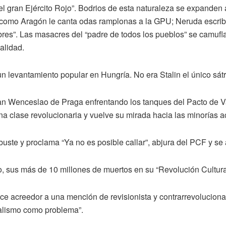
el gran Ejército Rojo”. Bodrios de esta naturaleza se expanden 
re como Aragón le canta odas ramplonas a la GPU; Neruda escr
es”. Las masacres del “padre de todos los pueblos” se camuflan
alidad.
un levantamiento popular en Hungría. No era Stalin el único sátra
San Wenceslao de Praga enfrentando los tanques del Pacto de 
na clase revolucionaria y vuelve su mirada hacia las minorías a
uste y proclama “Ya no es posible callar”, abjura del PCF y se 
, sus más de 10 millones de muertos en su “Revolución Cultura
ace acreedor a una mención de revisionista y contrarrevolucion
ialismo como problema”.