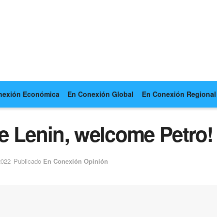
nexión Económica
En Conexión Global
En Conexión Regional
e Lenin, welcome Petro!
2022
Publicado
En Conexión Opinión