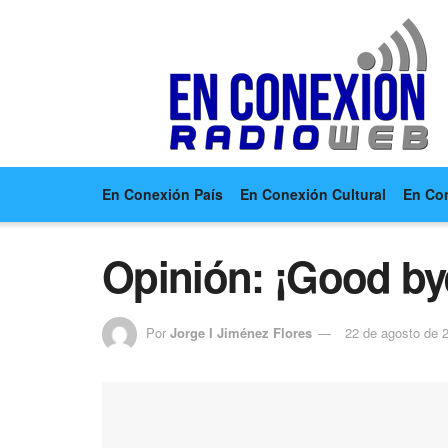
En Conexión País
En Conexión Cultural
En Co
Opinión: ¡Good by
Por
Jorge I Jiménez Flores
22 de agosto de 