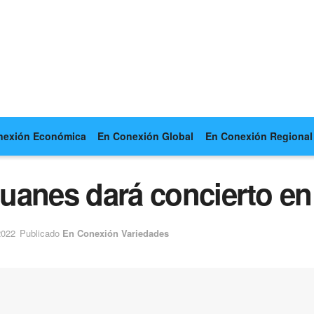
nexión Económica
En Conexión Global
En Conexión Regional
 Juanes dará concierto e
2022
Publicado
En Conexión Variedades