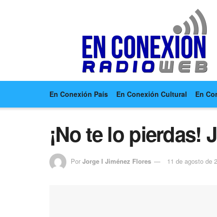
En Conexión País
En Conexión Cultural
En Co
¡No te lo pierdas!
Por
Jorge I Jiménez Flores
11 de agosto de 