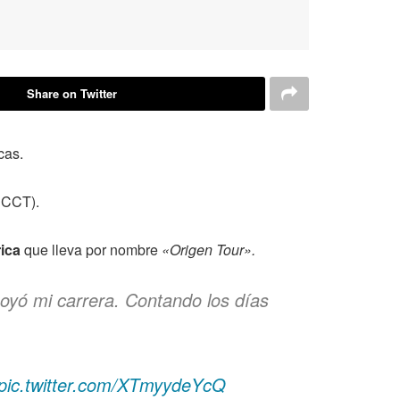
Share on Twitter
cas.
CCCT).
ica
que lleva por nombre
«Origen Tour».
oyó mi carrera. Contando los días
pic.twitter.com/XTmyydeYcQ