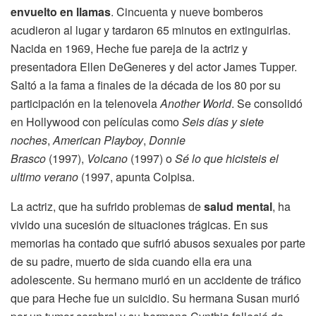
envuelto en llamas
. Cincuenta y nueve bomberos
acudieron al lugar y tardaron 65 minutos en extinguirlas.
Nacida en 1969, Heche fue pareja de la actriz y
presentadora Ellen DeGeneres y del actor James Tupper.
Saltó a la fama a finales de la década de los 80 por su
participación en la telenovela
Another World
. Se consolidó
en Hollywood con películas como
Seis días y siete
noches
,
American Playboy
,
Donnie
Brasco
(1997),
Volcano
(1997) o
Sé lo que hicisteis el
ultimo verano
(1997, apunta Colpisa.
La actriz, que ha sufrido problemas de
salud mental
, ha
vivido una sucesión de situaciones trágicas. En sus
memorias ha contado que sufrió abusos sexuales por parte
de su padre, muerto de sida cuando ella era una
adolescente. Su hermano murió en un accidente de tráfico
que para Heche fue un suicidio. Su hermana Susan murió