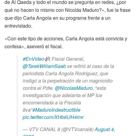
de Al Qaeda y todo el mundo se pregunta en redes, ¿por
qué no hacen lo mismo con Nicolás Maduro?», fue la frase
que dijo Carla Angola en su programa frente a un
entrevistado.
«Con este tipo de acciones, Carla Angola está convicta y
confesa», aseveró el fiscal.
#EnVideo
📹| Fiscal General,
@TarekWiliamSaab
se refirió al caso de la
periodista Carla Angola Rodríguez, que
instigó a la perpetración de un magnicidio
contra el Pdte.
@NicolasMaduro
, "esta
investigación que adelanta el MP fue
encomendada a la Fiscalía
8va"
#MaduroIndestructible
pic.twitter.com/XHb6UH4imr
— VTV CANAL 8 (@VTVcanal8)
August 4,