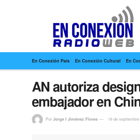
En Conexión País
En Conexión Cultural
En Co
AN autoriza desig
embajador en Chi
Por
Jorge I Jiménez Flores
19 de septiembre