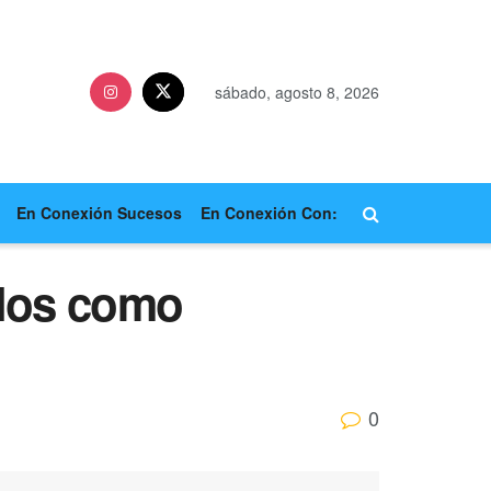
sábado, agosto 8, 2026
En Conexión Sucesos
En Conexión Con:
llos como
0