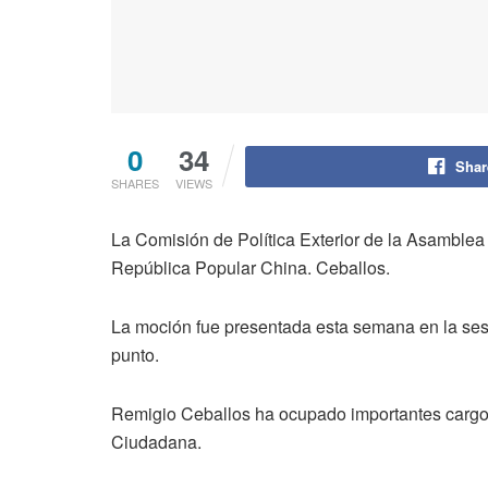
0
34
Shar
SHARES
VIEWS
La Comisión de Política Exterior de la Asamble
República Popular China. Ceballos.
La moción fue presentada esta semana en la sesi
punto.
Remigio Ceballos ha ocupado importantes cargos,
Ciudadana.