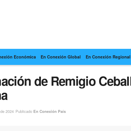
nexión Económica
En Conexión Global
En Conexión Regional
nación de Remigio Ceba
na
 de 2024
Publicado
En Conexión País