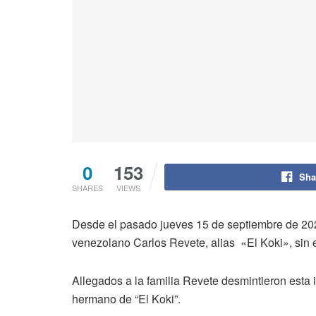
0
153
Sha
SHARES
VIEWS
Desde el pasado jueves 15 de septiembre de 2022
venezolano Carlos Revete, alias «El Koki», sin 
Allegados a la familia Revete desmintieron esta 
hermano de “El Koki”.