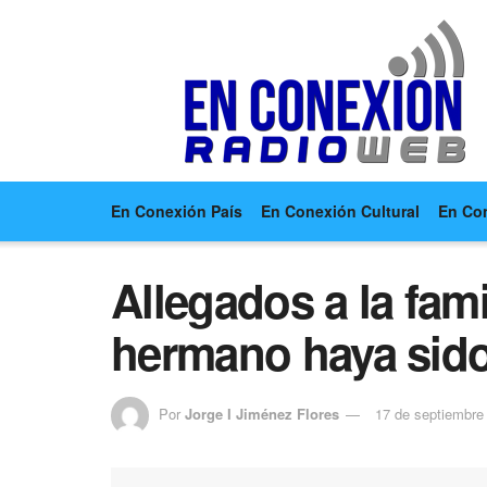
En Conexión País
En Conexión Cultural
En Co
Allegados a la fam
hermano haya sido
Por
Jorge I Jiménez Flores
17 de septiembre