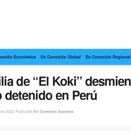
nexión Económica
En Conexión Global
En Conexión Regional
ilia de “El Koki” desmi
 detenido en Perú
 de 2022
Publicado
En Conexión Sucesos