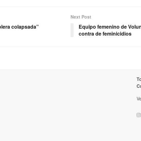
Next Post
olera colapsada”
Equipo femenino de Volun
contra de feminicidios
T
C
Ve