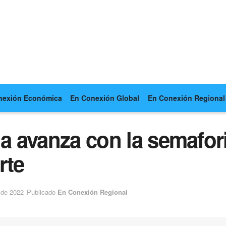
nexión Económica
En Conexión Global
En Conexión Regional
ia avanza con la semafor
rte
 de 2022
Publicado
En Conexión Regional