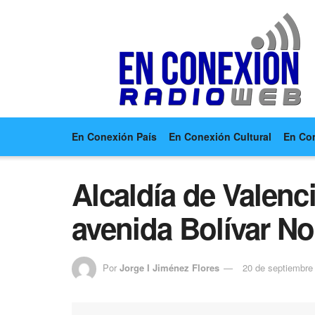
En Conexión País
En Conexión Cultural
En Co
Alcaldía de Valenc
avenida Bolívar No
Por
Jorge I Jiménez Flores
20 de septiembre