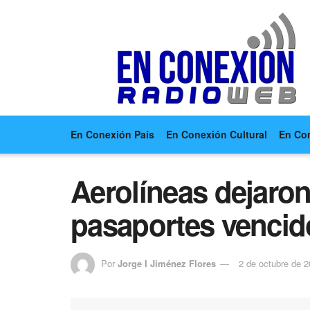
En Conexión País
En Conexión Cultural
En Co
Aerolíneas dejaro
pasaportes vencid
Por
Jorge I Jiménez Flores
2 de octubre de 