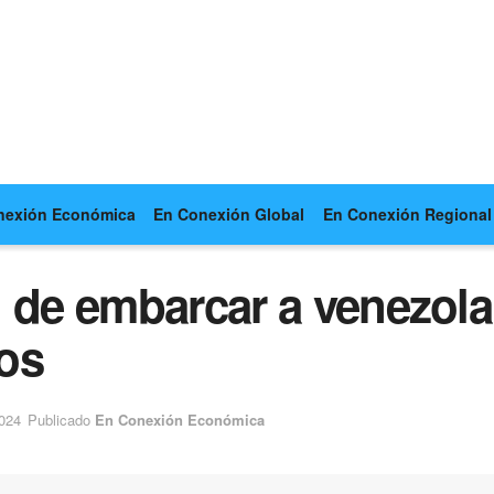
nexión Económica
En Conexión Global
En Conexión Regional
n de embarcar a venezol
os
2024
Publicado
En Conexión Económica