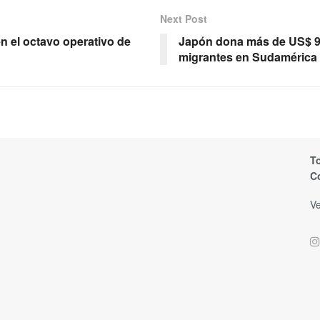
Next Post
 el octavo operativo de
Japón dona más de US$ 9 
migrantes en Sudamérica
T
C
Ve