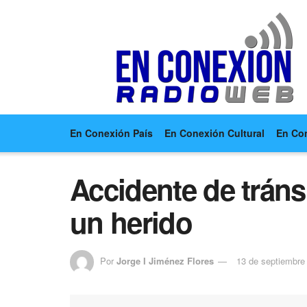
En Conexión País
En Conexión Cultural
En Co
Accidente de tráns
un herido
Por
Jorge I Jiménez Flores
13 de septiembre