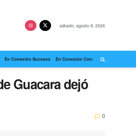
sábado, agosto 8, 2026
En Conexión Sucesos
En Conexión Con:
 de Guacara dejó
0