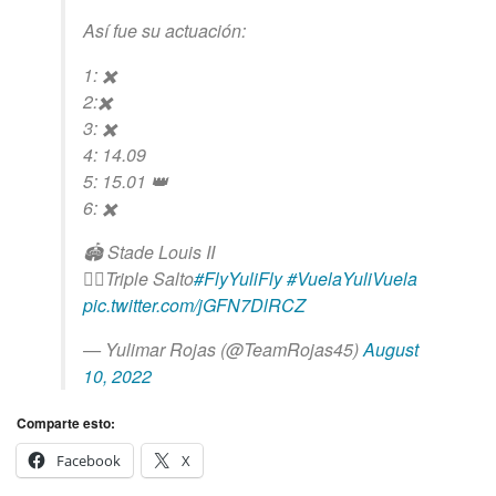
Así fue su actuación:
1: ✖️
2:✖️
3: ✖️
4: 14.09
5: 15.01 👑
6: ✖️
🏟 Stade Louis II
🏃‍♀️Triple Salto
#FlyYuliFly
#VuelaYuliVuela
pic.twitter.com/jGFN7DlRCZ
— Yulimar Rojas (@TeamRojas45)
August
10, 2022
Comparte esto:
Facebook
X