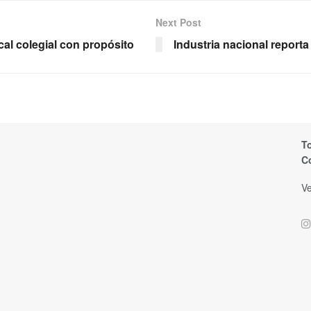
Next Post
al colegial con propósito
Industria nacional reporta
T
C
Ve