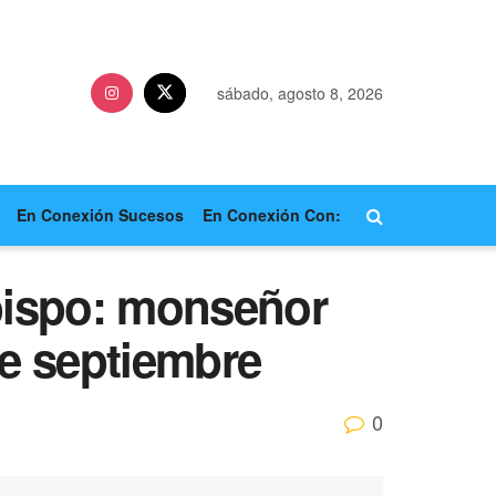
sábado, agosto 8, 2026
En Conexión Sucesos
En Conexión Con:
obispo: monseñor
de septiembre
0