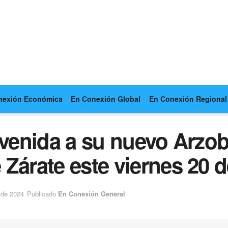
nexión Económica
En Conexión Global
En Conexión Regional
envenida a su nuevo Arz
Zárate este viernes 20 
 de 2024
Publicado
En Conexión General