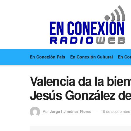
En Conexión País
En Conexión Cultural
En Co
Valencia da la bi
Jesús González de 
Por
Jorge I Jiménez Flores
18 de septiembre