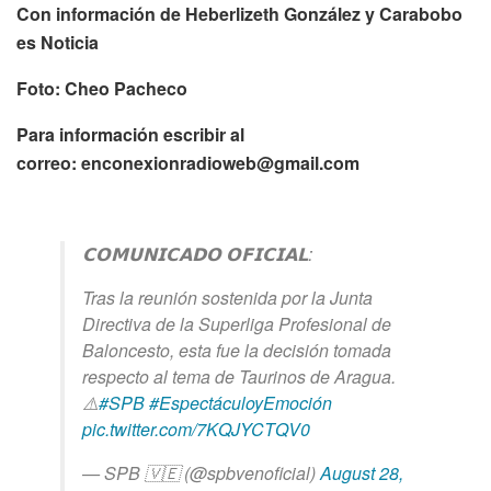
Con información de Heberlizeth González y Carabobo
es Noticia
Foto: Cheo Pacheco
Para información escribir al
correo:
enconexionradioweb@gmail.com
𝗖𝗢𝗠𝗨𝗡𝗜𝗖𝗔𝗗𝗢 𝗢𝗙𝗜𝗖𝗜𝗔𝗟:
Tras la reunión sostenida por la Junta
Directiva de la Superliga Profesional de
Baloncesto, esta fue la decisión tomada
respecto al tema de Taurinos de Aragua.
⚠️
#SPB
#EspectáculoyEmoción
pic.twitter.com/7KQJYCTQV0
— SPB 🇻🇪 (@spbvenoficial)
August 28,