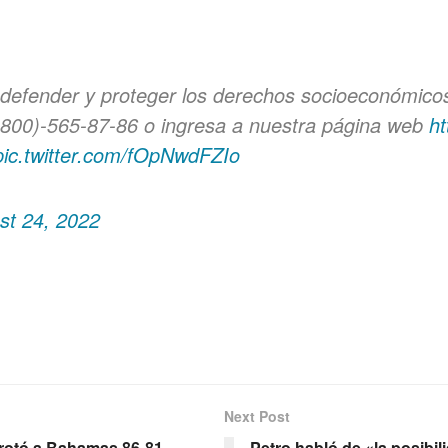
defender y proteger los derechos socioeconómicos
800)-565-87-86 o ingresa a nuestra página web
ht
pic.twitter.com/fOpNwdFZIo
st 24, 2022
Next Post
rrotó a Bahamas 86-81
Petro habló de «la posibi