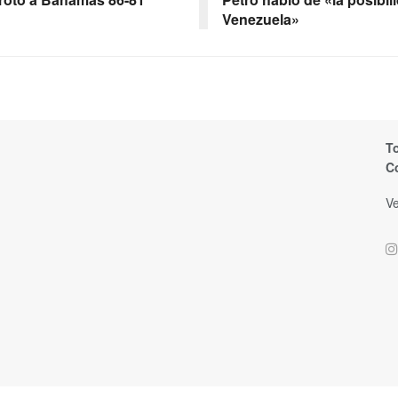
Venezuela»
T
C
Ve