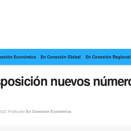
nexión Económica
En Conexión Global
En Conexión Regional
posición nuevos número
2022
Publicado
En Conexión Económica