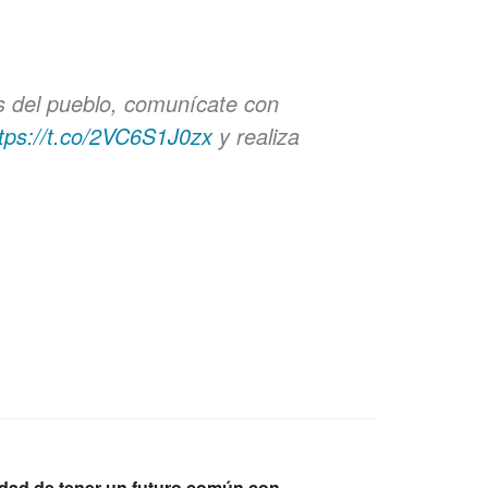
 del pueblo, comunícate con
tps://t.co/2VC6S1J0zx
y realiza
lidad de tener un futuro común con