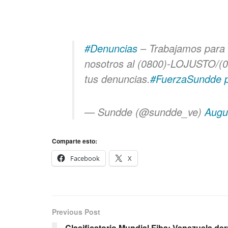
#Denuncias
– Trabajamos para 
nosotros al (0800)-LOJUSTO/(0
tus denuncias.
#FuerzaSundde
— Sundde (@sundde_ve)
Augu
Comparte esto:
Facebook
X
Previous Post
Clasificatorio Mundial Fiba: Venezuela de