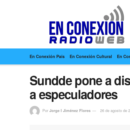
En Conexión País
En Conexión Cultural
En Co
Sundde pone a dis
a especuladores
Por
Jorge I Jiménez Flores
26 de agosto de 