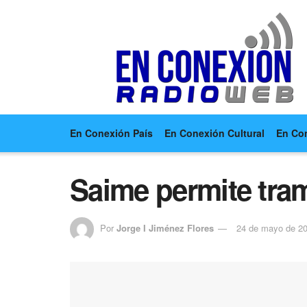
En Conexión País
En Conexión Cultural
En Co
Saime permite tram
Por
Jorge I Jiménez Flores
24 de mayo de 2