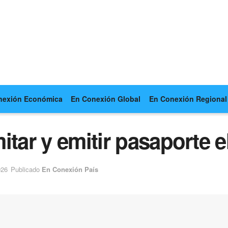
nexión Económica
En Conexión Global
En Conexión Regional
itar y emitir pasaporte 
026
Publicado
En Conexión País