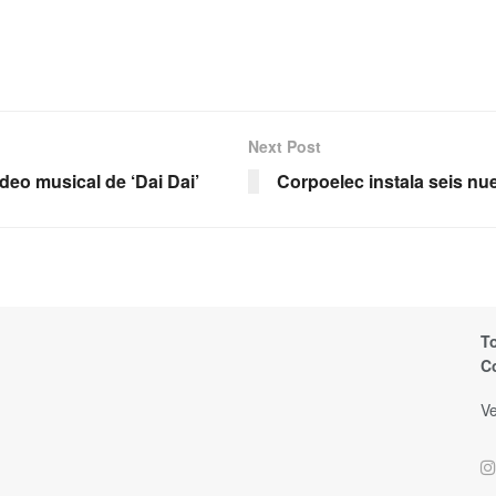
Next Post
ideo musical de ‘Dai Dai’
Corpoelec instala seis n
T
C
Ve