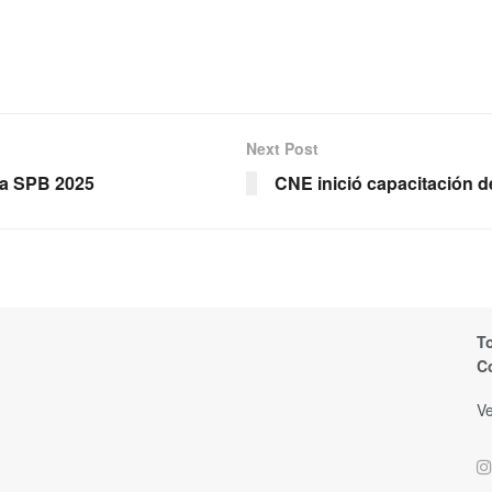
Next Post
 la SPB 2025
CNE inició capacitación 
T
C
Ve