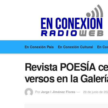
En Conexión País
En Conexión Cultural
En Co
Revista POESÍA cel
versos en la Galerí
Por
Jorge I Jiménez Flores
29 de junio de 20