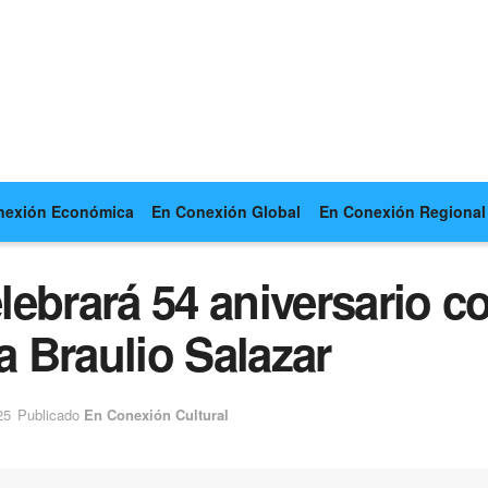
nexión Económica
En Conexión Global
En Conexión Regional
ebrará 54 aniversario co
a Braulio Salazar
25
Publicado
En Conexión Cultural