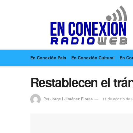
En Conexión País
En Conexión Cultural
En Co
Restablecen el trán
Por
Jorge I Jiménez Flores
11 de agosto de 