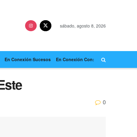
sábado, agosto 8, 2026
En Conexión Sucesos
En Conexión Con:
Este
0