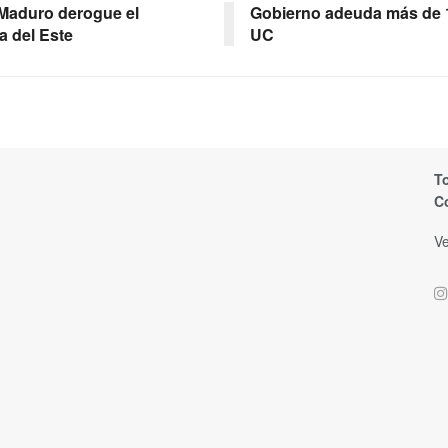
 Maduro derogue el
Gobierno adeuda más de 14
a del Este
UC
T
C
Ve