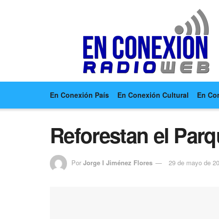
En Conexión País
En Conexión Cultural
En Co
Reforestan el Parq
Por
Jorge I Jiménez Flores
29 de mayo de 2