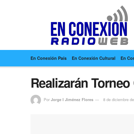
En Conexión País
En Conexión Cultural
En Co
Realizarán Torneo 
Por
Jorge I Jiménez Flores
8 de diciembre d