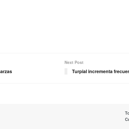
Next Post
Garzas
Turpial incrementa frecue
T
C