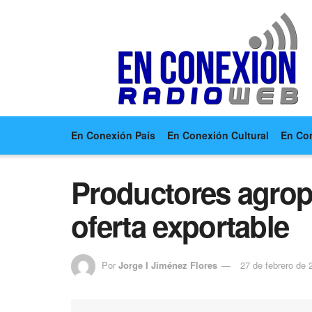
En Conexión País
En Conexión Cultural
En Co
Productores agrop
oferta exportable
Por
Jorge I Jiménez Flores
27 de febrero de 