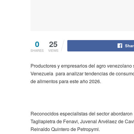
0
25
Shar
SHARES
VIEWS
Productores y empresarios del agro venezolano 
Venezuela para analizar tendencias de consumo, f
de alimentos para este año 2026.
Reconocidos especialistas del sector abordaron l
Tagliapietra de Fenavi, Juvenal Arvélaez de Ca
Reinaldo Quintero de Petropymi.