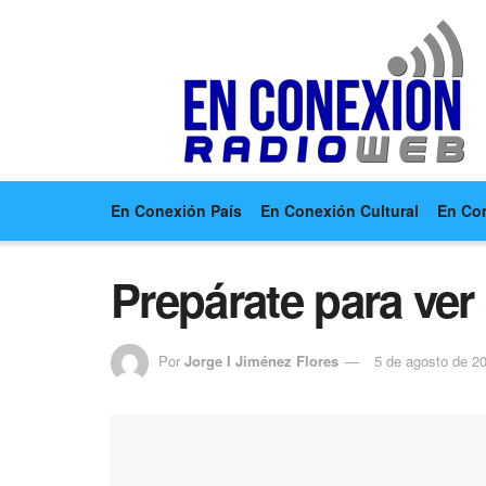
En Conexión País
En Conexión Cultural
En Co
Prepárate para ver 
Por
Jorge I Jiménez Flores
5 de agosto de 2