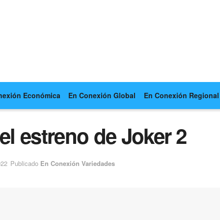
nexión Económica
En Conexión Global
En Conexión Regional
el estreno de Joker 2
022
Publicado
En Conexión Variedades