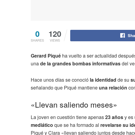
0
120
Sha
SHARES
VIEWS
Gerard Piqué
ha vuelto a ser actualidad despué
una
de la grandes bombas informativas
del ve
Hace unos días se conoció
la identidad
de su
su
señalando que Piqué mantiene
una relación
con
«Llevan saliendo meses»
La joven en cuestión tiene apenas
23 años
y es
mediático
que se ha formado al
revelarse su id
Piqué y Clara «llevan saliendo juntos desde ha