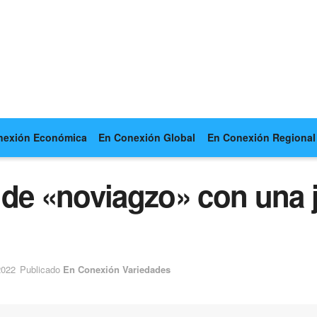
nexión Económica
En Conexión Global
En Conexión Regional
 de «noviagzo» con una 
2022
Publicado
En Conexión Variedades