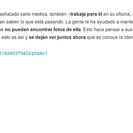
señalado vario medios, también «
trabaja para él
en su oficina
dean saben lo que está pasando. La gente le ha ayudado a manten
que
no puedan encontrar fotos de ella
. Esto hace pensar a s
 esto es así y
se dejan ver juntos ahora
que se conoce la ident
790214340370432/photo/1