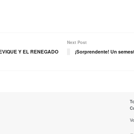
Next Post
HEVIQUE Y EL RENEGADO
¡Sorprendente! Un semest
T
C
Ve