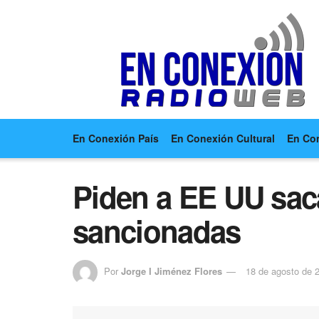
En Conexión País
En Conexión Cultural
En Co
Piden a EE UU sac
sancionadas
Por
Jorge I Jiménez Flores
18 de agosto de 