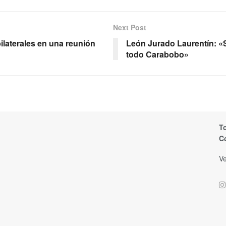
Next Post
bilaterales en una reunión
León Jurado Laurentín: «S
todo Carabobo»
T
C
Ve