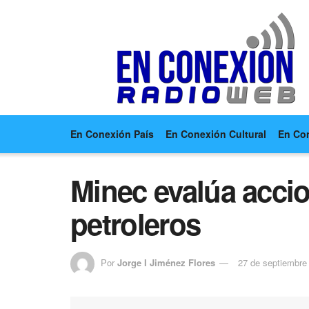
En Conexión País
En Conexión Cultural
En Co
Minec evalúa accio
petroleros
Por
Jorge I Jiménez Flores
27 de septiembre