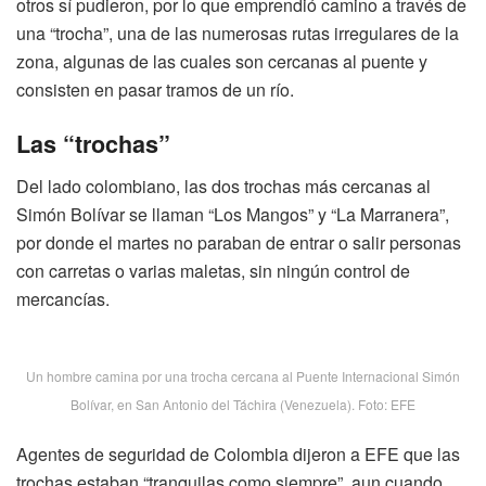
otros sí pudieron, por lo que emprendió camino a través de
una “trocha”, una de las numerosas rutas irregulares de la
zona, algunas de las cuales son cercanas al puente y
consisten en pasar tramos de un río.
Las “trochas”
Del lado colombiano, las dos trochas más cercanas al
Simón Bolívar se llaman “Los Mangos” y “La Marranera”,
por donde el martes no paraban de entrar o salir personas
con carretas o varias maletas, sin ningún control de
mercancías.
Un hombre camina por una trocha cercana al Puente Internacional Simón
Bolívar, en San Antonio del Táchira (Venezuela). Foto: EFE
Agentes de seguridad de Colombia dijeron a EFE que las
trochas estaban “tranquilas como siempre”, aun cuando