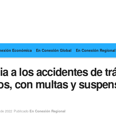
nexión Económica
En Conexión Global
En Conexión Regional
ia a los accidentes de t
s, con multas y suspens
 de 2022
Publicado
En Conexión Regional