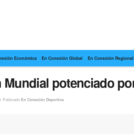
nexión Económica
En Conexión Global
En Conexión Regional
 Mundial potenciado por
6
Publicado
En Conexión Deportiva