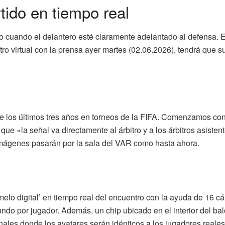
tido en tiempo real
go cuando el delantero esté claramente adelantado al defensa. Es
o virtual con la prensa ayer martes (02.06.2026), tendrá que sup
 los últimos tres años en torneos de la FIFA. Comenzamos con
 que «la señal va directamente al árbitro y a los árbitros asis
 imágenes pasarán por la sala del VAR como hasta ahora.
melo digital’ en tiempo real del encuentro con la ayuda de 16 
ndo por jugador. Además, un chip ubicado en el interior del ba
ales donde los avatares serán idénticos a los jugadores reales