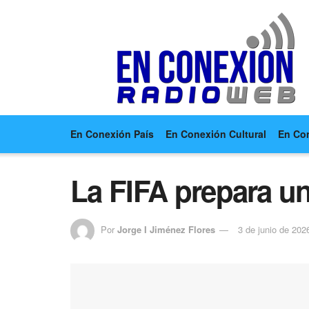
En Conexión País
En Conexión Cultural
En Co
La FIFA prepara un
Por
Jorge I Jiménez Flores
3 de junio de 202