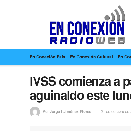
En Conexión País
En Conexión Cultural
En Co
IVSS comienza a p
aguinaldo este lun
Por
Jorge I Jiménez Flores
21 de octubre de