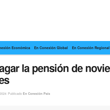
nexión Económica
En Conexión Global
En Conexión Regional
agar la pensión de novi
es
 2024
Publicado
En Conexión País