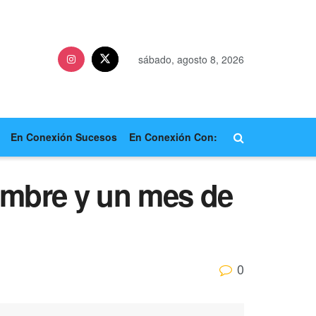
sábado, agosto 8, 2026
En Conexión Sucesos
En Conexión Con:
embre y un mes de
0