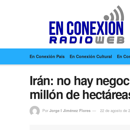
En Conexión País
En Conexión Cultural
En Co
Irán: no hay negoc
millón de hectáreas
Por
Jorge I Jiménez Flores
22 de agosto de 