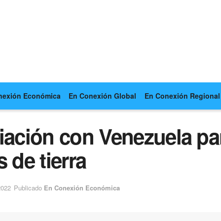
nexión Económica
En Conexión Global
En Conexión Regional
iación con Venezuela par
 de tierra
2022
Publicado
En Conexión Económica