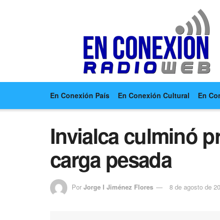
En Conexión País
En Conexión Cultural
En Co
Invialca culminó p
carga pesada
Por
Jorge I Jiménez Flores
8 de agosto de 2