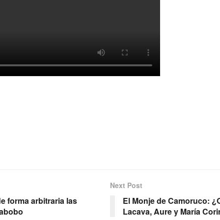
Next Post
forma arbitraria las
El Monje de Camoruco: ¿
rabobo
Lacava, Aure y María Cor