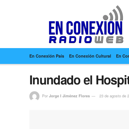
En Conexión País
En Conexión Cultural
En Co
Inundado el Hospit
Por
Jorge I Jiménez Flores
23 de agosto de 