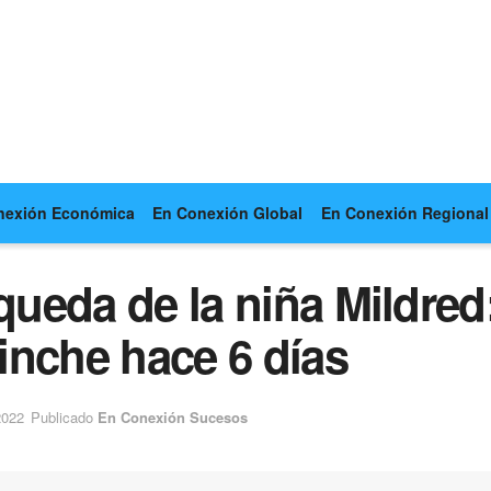
nexión Económica
En Conexión Global
En Conexión Regional
squeda de la niña Mildre
inche hace 6 días
2022
Publicado
En Conexión Sucesos