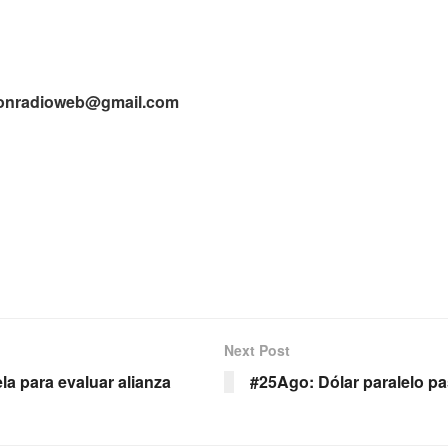
onradioweb@gmail.com
Next Post
la para evaluar alianza
#25Ago: Dólar paralelo pas