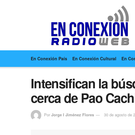
En Conexión País
En Conexión Cultural
En Co
Intensifican la bú
cerca de Pao Cach
Por
Jorge I Jiménez Flores
30 de agosto de 