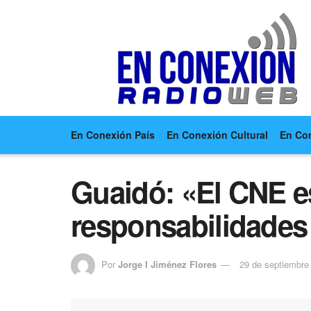
En Conexión País
En Conexión Cultural
En Co
Guaidó: «El CNE es
responsabilidade
Por
Jorge I Jiménez Flores
29 de septiembre