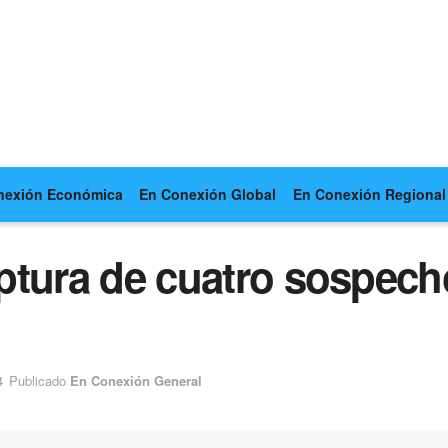
nexión Económica
En Conexión Global
En Conexión Regional
captura de cuatro sospec
4
Publicado
En Conexión General