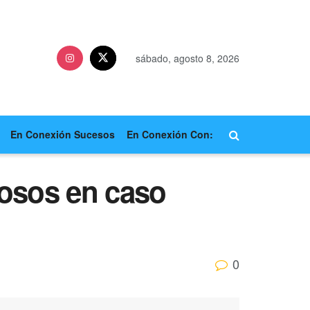
sábado, agosto 8, 2026
En Conexión Sucesos
En Conexión Con:
hosos en caso
0