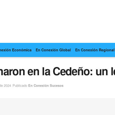
nexión Económica
En Conexión Global
En Conexión Regional
naron en la Cedeño: un l
de 2024
Publicado
En Conexión Sucesos