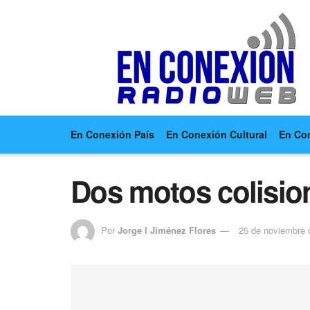
En Conexión País
En Conexión Cultural
En Co
Dos motos colisio
Por
Jorge I Jiménez Flores
25 de noviembre 