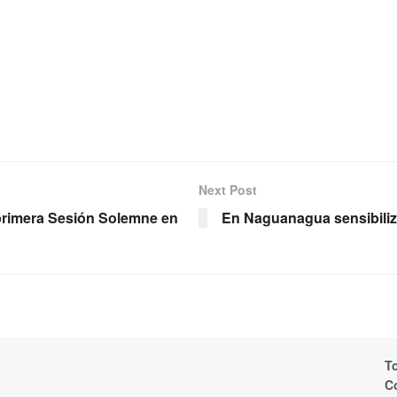
Next Post
primera Sesión Solemne en
En Naguanagua sensibilizan
T
C