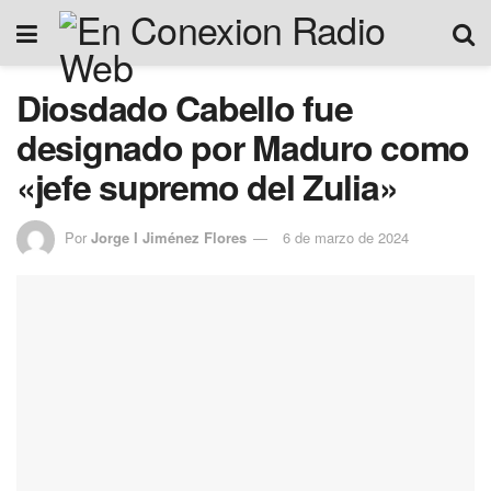
Diosdado Cabello fue
designado por Maduro como
«jefe supremo del Zulia»
Por
Jorge I Jiménez Flores
6 de marzo de 2024