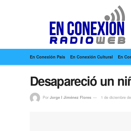
En Conexión País
En Conexión Cultural
En Co
Desapareció un niñ
Por
Jorge I Jiménez Flores
1 de diciembre d