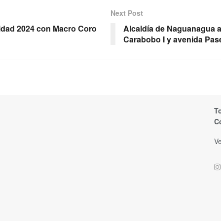
Next Post
idad 2024 con Macro Coro
Alcaldía de Naguanagua a
Carabobo I y avenida Pas
T
C
Ve