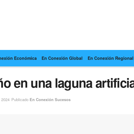
nexión Económica
En Conexión Global
En Conexión Regional
o en una laguna artifici
e 2024
Publicado
En Conexión Sucesos