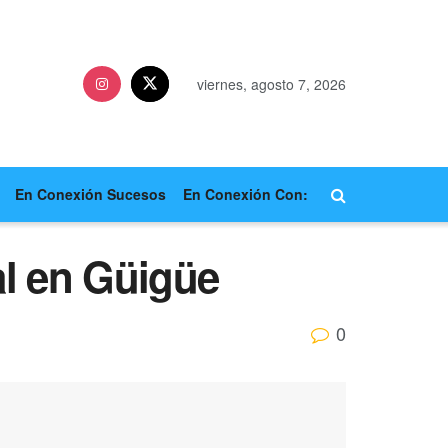
viernes, agosto 7, 2026
En Conexión Sucesos
En Conexión Con:
al en Güigüe
0