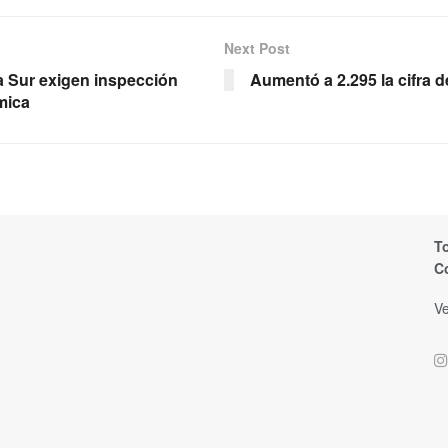
Next Post
ia Sur exigen inspección
Aumentó a 2.295 la cifra d
mica
T
C
Ve