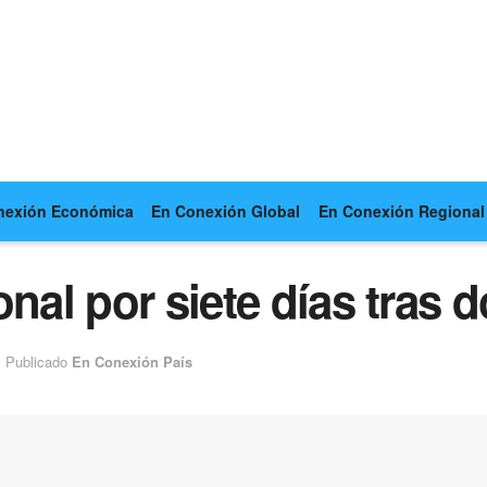
nexión Económica
En Conexión Global
En Conexión Regional
onal por siete días tras 
Publicado
En Conexión País