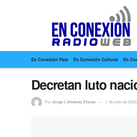
En Conexión País
En Conexión Cultural
En Co
Decretan luto naci
Por
Jorge I Jiménez Flores
1 de julio de 2026