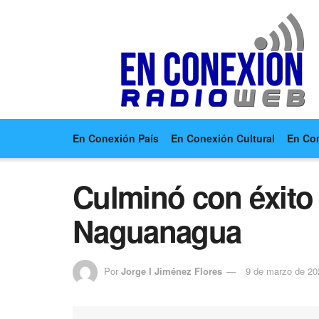
En Conexión País
En Conexión Cultural
En Co
Culminó con éxito 
Naguanagua
Por
Jorge I Jiménez Flores
9 de marzo de 20