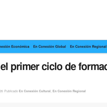
nexión Económica
En Conexión Global
En Conexión Regional
el primer ciclo de formac
26
Publicado
En Conexión Cultural
,
En Conexión Regional