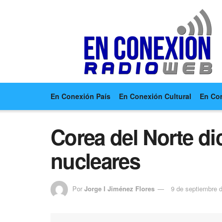
En Conexión País
En Conexión Cultural
En Co
Corea del Norte di
nucleares
Por
Jorge I Jiménez Flores
9 de septiembre 