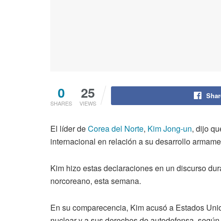
0
25
Shar
SHARES
VIEWS
El líder de
Corea del Norte
,
Kim Jong-un
, dijo q
internacional en relación a su desarrollo armamen
Kim hizo estas declaraciones en un discurso du
norcoreano, esta semana.
En su comparecencia, Kim acusó a Estados Unido
nuclear y a sus derechos de autodefensa, según 