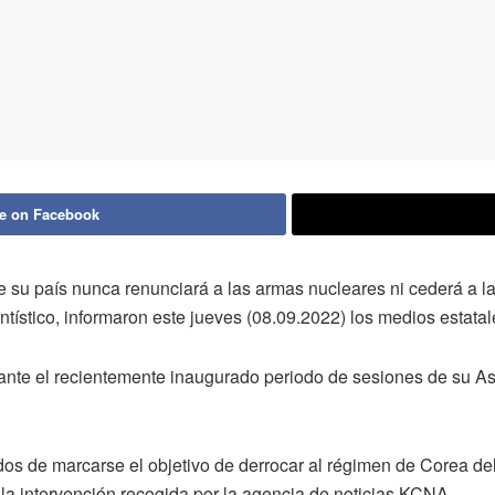
e on Facebook
ue su país nunca renunciará a las armas nucleares ni cederá a
tístico, informaron este jueves (08.09.2022) los medios estatal
rante el recientemente inaugurado periodo de sesiones de su A
s de marcarse el objetivo de derrocar al régimen de Corea de
la intervención recogida por la agencia de noticias KCNA.