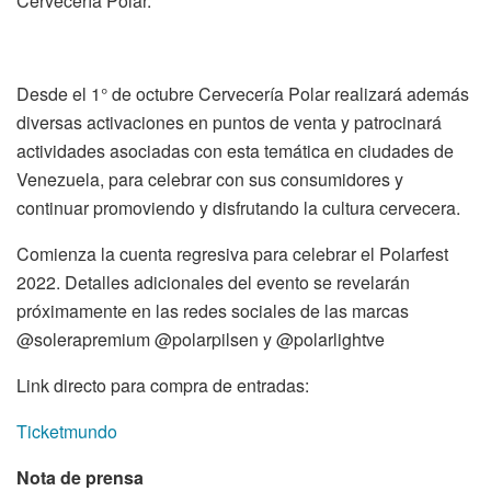
Cervecería
Polar.
D
esde el 1
°
de octubre Cervecería Polar
realizará
además
diversas activaciones
en puntos de venta y patrocinará
actividades asociadas
con
esta te
mática en
ciudades
de
Venezuela, para celebrar con sus consumidores y
continuar promoviendo y disfrutando la cultura cervecera.
Comienza la cuenta regresiva para celebrar
el
Polar
f
est
2022
. Detalles adicionales del evento se revelarán
próximamente en las
redes sociales de las marcas
@solerapremium @polarpilsen
y
@polarlightve
Link directo para compra de entradas:
Ticketmundo
Nota de prensa