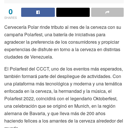
0
SHARES
Cervecería Polar rinde tributo al mes de la cerveza con su
campaña
Polar
f
est
,
u
na batería de iniciativas
para
agradecer la preferencia de los consumidores y propiciar
experiencias de disfrute en torno a la cerveza en distintas
ciudades de
Venezuela
.
E
l
Polar
f
est
d
el CCCT
, uno de los eventos más esperados
,
también formará parte del despliegue de actividades
.
Con
una plataforma más tecnológica y moderna y una temática
enfocada
en la
cerveza
, la hermandad y la música
,
el
Polar
f
est
2022
,
coincidirá
con
el legendario
Oktoberfest
,
una celebración que se originó en
Munich
, en la región
alemana de Bavaria, y que
lleva más de 200 años
haciendo felices a los amantes de la cerveza alrededor del