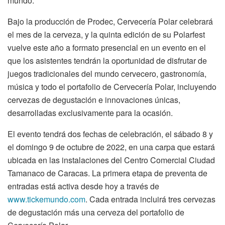
mundo.
B
ajo la producción de
Prodec
, Cervecería Polar
celebrará
el mes de la cerveza
,
y
la
quinta
edición de su
Polar
f
est
vuelve
este año a formato presencial
en
un
evento
en el
que
los asistentes tendrán
la oportunidad de disfrutar de
juegos tradicionales del mundo
cervecero, gastronomía,
música y
todo el portafolio de Cervecería Polar
,
inc
luyendo
cervezas de degustación e innovaciones únicas,
desarrolladas exclusivamente para la ocasión.
El evento tendrá dos fechas de celebración
,
el
sábado 8 y
el domingo 9 de octubre de 2022, en una carpa que estará
ubicada en las instalaciones del
Centro Comercial Ciudad
Tamanaco de
Caracas. La primera etapa de preventa de
entradas está activa desde hoy a través de
www.tickemundo.com
.
Cada entrada incluirá tres cervezas
de degustación más una cerveza del portafolio de