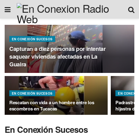
EN CONEXIÓN SUCESOS
Capturan a diez personas por intentar
saquear viviendas afectadas en La
Guaira
EN CONEXIÓN SUCESOS
EN CONEXI
Rescatan con vida a un hombre entre los
Padrastro 
escombros en Tucacas
hijastra de
En Conexión Sucesos