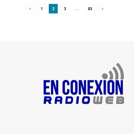
1
2
3
…
83