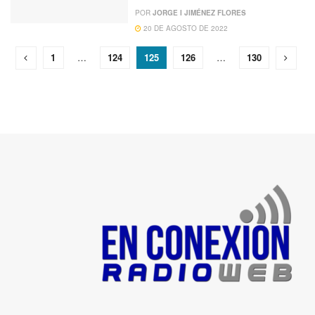
POR
JORGE I JIMÉNEZ FLORES
20 DE AGOSTO DE 2022
1
…
124
125
126
…
130