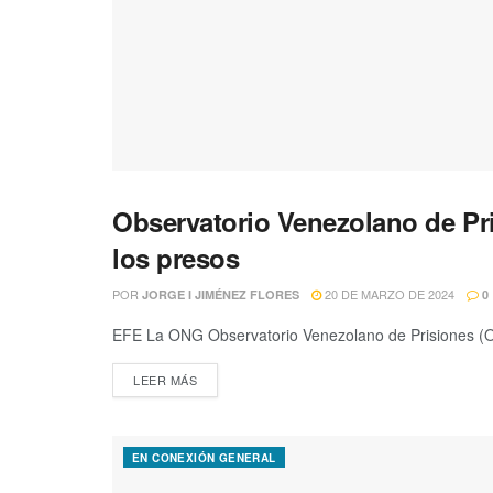
Observatorio Venezolano de Pri
EN CONEXIÓN GENERAL
los presos
POR
20 DE MARZO DE 2024
JORGE I JIMÉNEZ FLORES
0
EFE La ONG Observatorio Venezolano de Prisiones (OV
LEER MÁS
EN CONEXIÓN GENERAL