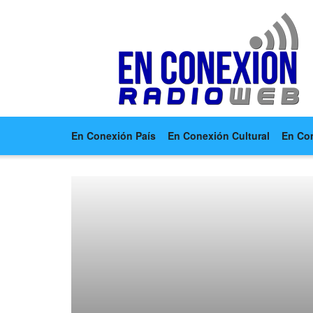
En Conexión País
En Conexión Cultural
En Co