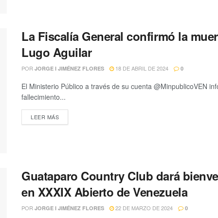
La Fiscalía General confirmó la muer
Lugo Aguilar
POR
18 DE ABRIL DE 2024
JORGE I JIMÉNEZ FLORES
0
El Ministerio Público a través de su cuenta @MinpublicoVEN inf
fallecimiento...
LEER MÁS
Guataparo Country Club dará bienveni
en XXXIX Abierto de Venezuela
POR
22 DE MARZO DE 2024
JORGE I JIMÉNEZ FLORES
0